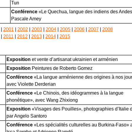
Tun
Conférence
«Le Quechua, langue des indiens des Andes
Pascale Amey
|
2001
|
2002
|
2003
|
2004
|
2005
|
2006
|
2007
|
2008
|
2011
|
2012
|
2013
|
2014
|
2015
Exposition
et vente d’artisanat ukrainien et arménien
Exposition
Peintures de Roberto Gomez
Conférence
«La langue arménienne des origines à nos jour
avec Violette Derderian
Conférence
«Le Chinois, des idéogrammes à la langue
phonétique», avec Wang Zhixiong
Exposition
«Visages des Pouilles», photographies d’Italie 
par Angelo Santoro
Conférence
«Les spécialités culturelles au Burkina-Faso» 
Issa Sorgho et Adrienne Ramdé