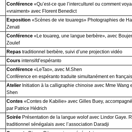
Conférence
«Qu’est-ce que l’interculturel ou comment voya
«vraiment» avec Florent Benedict
Exposition
«Scènes de vie touaregs» Photographies de Ha
Zenati
Conférence
«Le touareg, une langue berbère», avec Bouj
Zoulef
Repas
traditionnel berbère, suivi d’une projection vidéo
Cours
intensifd’espéranto
Conférence
«LeTao», avec M.Shen
Conférence en espéranto traduite simultanément en françai
Atelier
Initiation à la calligraphie chinoise avec Mme Wang e
Shen
Contes
«Contes de Kabilie» avec Gilles Buey, accompagné 
par Patrice Hédrich
Soirée
Présentation de la langue wolof avec Lindor Gaye. 
traditionnel sénégalais avec l’association Daradji