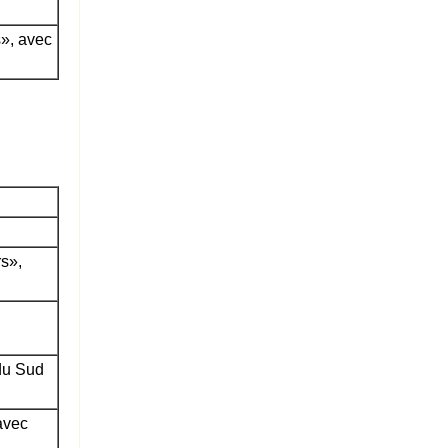
», avec
s»,
du Sud
avec