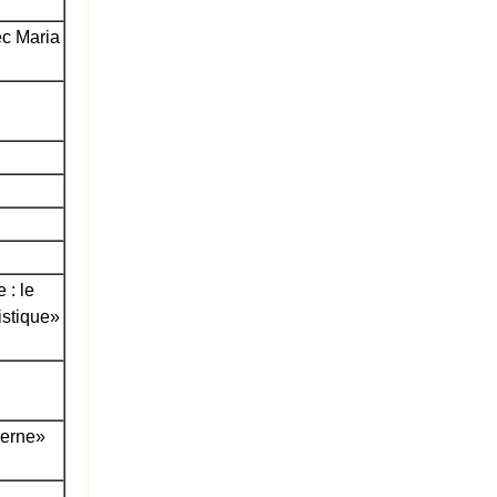
ec Maria
 : le
istique»
derne»