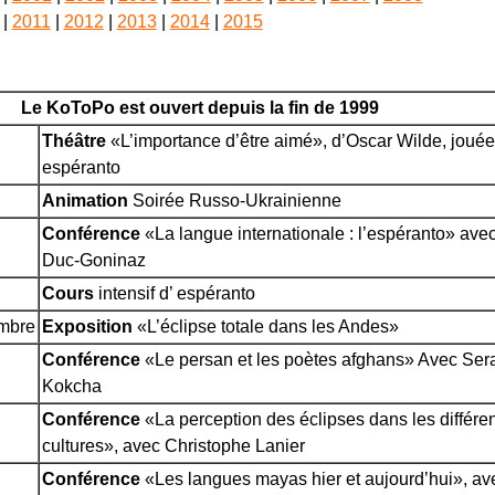
|
2011
|
2012
|
2013
|
2014
|
2015
Le KoToPo est ouvert depuis la fin de 1999
Théâtre
«L’importance d’être aimé», d’Oscar Wilde, jouée
espéranto
Animation
Soirée Russo-Ukrainienne
Conférence
«La langue internationale : l’espéranto» ave
Duc-Goninaz
Cours
intensif d’ espéranto
embre
Exposition
«L’éclipse totale dans les Andes»
Conférence
«Le persan et les poètes afghans» Avec Ser
Kokcha
Conférence
«La perception des éclipses dans les différe
cultures», avec Christophe Lanier
Conférence
«Les langues mayas hier et aujourd’hui», av