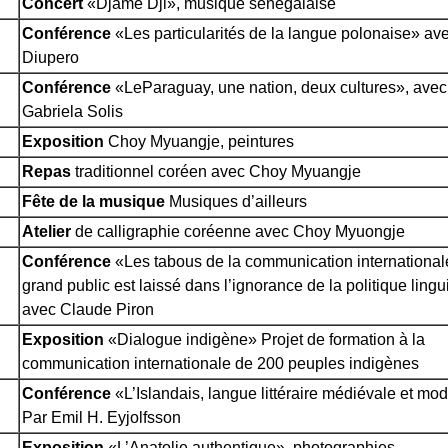
Concert
«Djame Dji», musique sénégalaise
Conférence
«Les particularités de la langue polonaise» av
Diupero
Conférence
«LeParaguay, une nation, deux cultures», avec
Gabriela Solis
Exposition
Choy Myuangje, peintures
Repas
traditionnel coréen avec Choy Myuangje
Fête de la musique
Musiques d’ailleurs
Atelier
de calligraphie coréenne avec Choy Myuongje
Conférence
«Les tabous de la communication internationale
grand public est laissé dans l’ignorance de la politique lingu
avec Claude Piron
Exposition
«Dialogue indigène» Projet de formation à la
communication internationale de 200 peuples indigènes
Conférence
«L’Islandais, langue littéraire médiévale et mo
Par Emil H. Eyjolfsson
Exposition
«L’Anatolie authentique», photographies