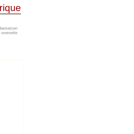
rique
, übersetzen
s å oversette