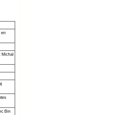
 en
c Michal
aj
ntes
ec Bin