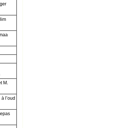
ger
lim
emaa
s
t M.
à l’oud
Repas