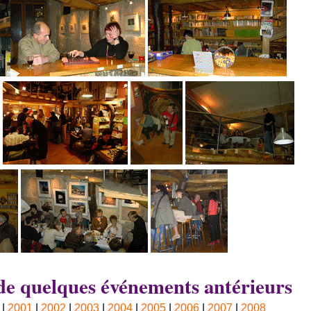
de quelques événements antérieurs
|
2001
|
2002
|
2003
|
2004
|
2005
|
2006
|
2007
|
2008