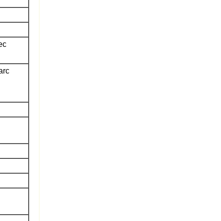
ec
arc