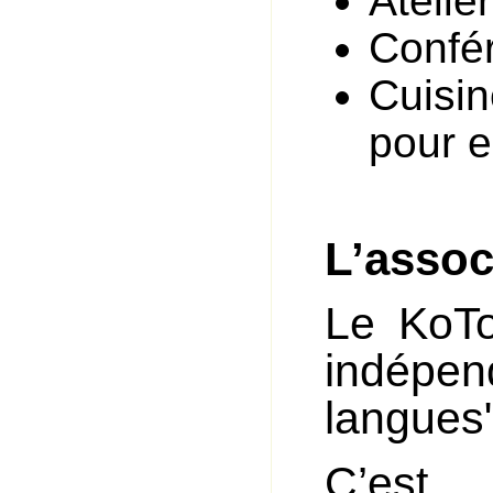
Atelie
Confér
Cuisi
pour 
L’assoc
Le KoTo
indépend
langues"
C’es