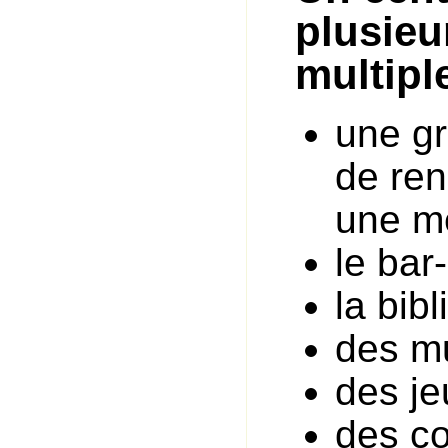
plusieu
multiple
une gr
de ren
une m
le bar
la bib
des mu
des j
des co