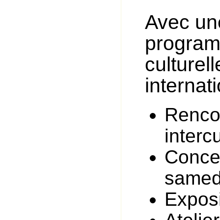
Avec un
program
culturell
internati
Rencon
interc
Concer
samed
Exposi