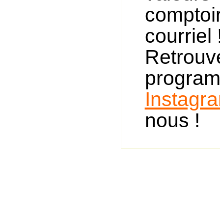
comptoi
courriel 
Retro
progra
Instagr
nous !