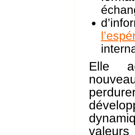
échan
d’info
l’espé
intern
Elle a
nouveau
perdurer
dével
dynamiq
valeur