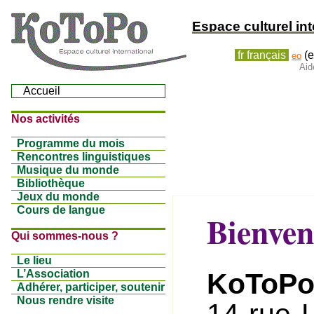
Espace culturel int
fr français
(e
eo
Aid
Accueil
Nos activités
Programme du mois
Rencontres linguistiques
Musique du monde
Bibliothèque
Jeux du monde
Cours de langue
Bienve
Qui sommes-nous ?
Le lieu
KoToP
L’Association
Adhérer, participer, soutenir
Nous rendre visite
14 rue 