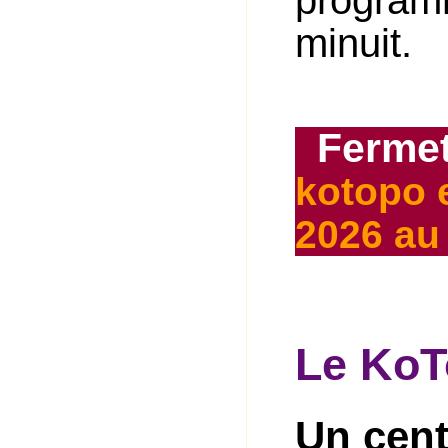
programm
minuit.
Fermet
kotopo e
2026 au 
Le KoT
Un cent