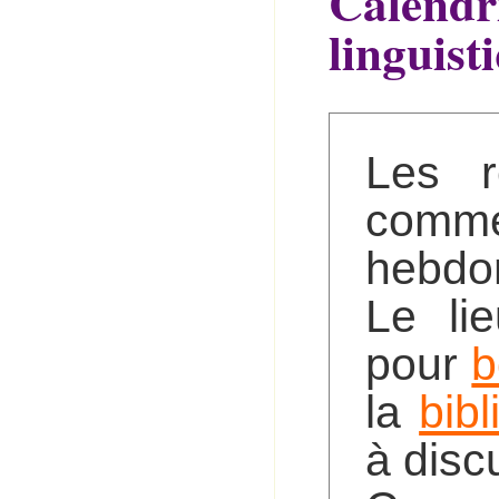
Calendri
linguist
Les r
comme
hebdo
Le li
pour
b
la
bib
à discu