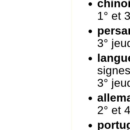
chino
1° et 3
persa
3° jeu
langu
signes
3° jeu
allem
2° et 
portu