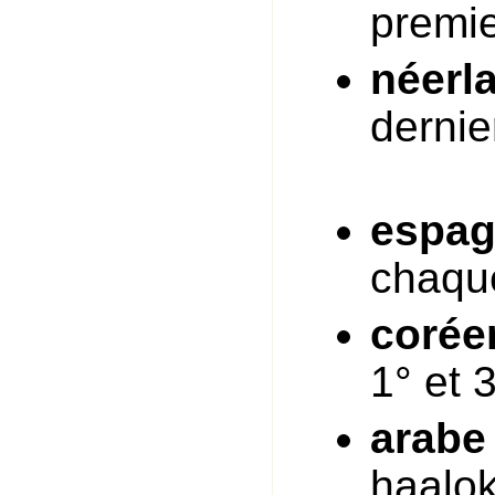
premie
néerl
dernie
espag
chaqu
corée
1° et 
arabe
haalok