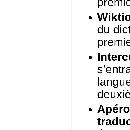
premie
Wikti
du dic
premie
Inter
s’entr
langue
deuxiè
Apéro
traduc