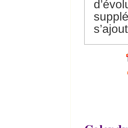
d’évo
suppl
s’ajout