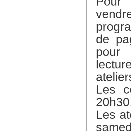
Pour 
vendre
progr
de pa
pour 
lectur
atelie
Les c
20h30
Les at
samedi