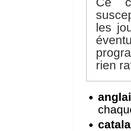
Ce ca
suscep
les jo
éventu
progr
rien ra
angla
chaque
catal