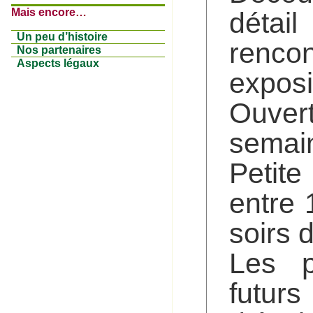
Mais encore…
détai
Un peu d’histoire
rencon
Nos partenaires
Aspects légaux
exposi
Ouver
semai
Petite
entre 
soirs 
Les 
futur