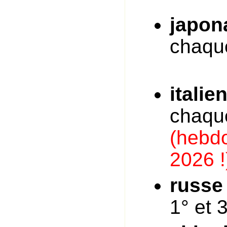
japon
chaqu
italie
chaque
(hebdo
2026 !
russe
1° et 3