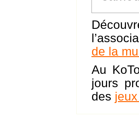
Découvr
l’associ
de la m
Au KoTo
jours pr
des
jeu