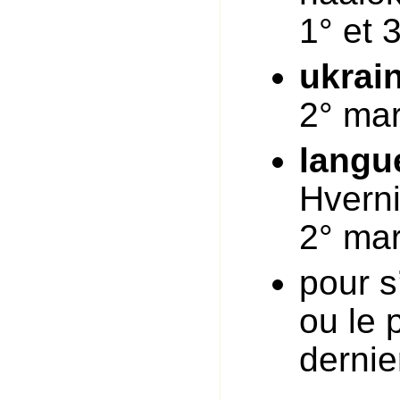
1° et 
ukrai
2° mar
langu
Hverni
2° mar
pour s
ou le p
dernie