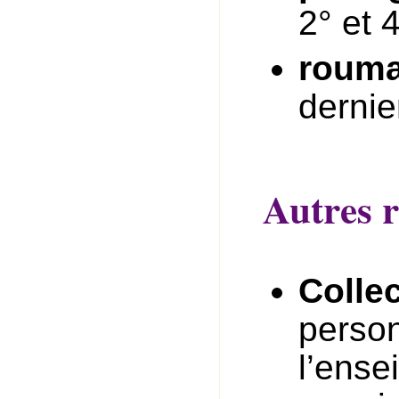
2° et 4
rouma
dernie
Autres r
Collec
person
l’ense