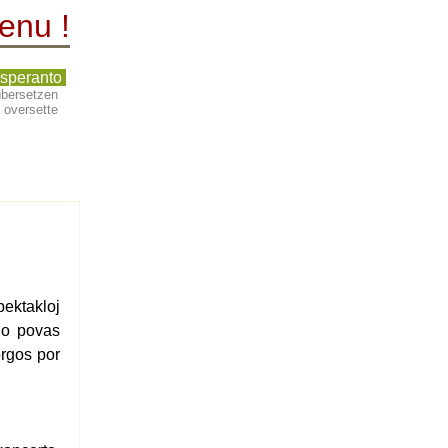
enu !
speranto
, übersetzen
s å oversette
pektakloj
no povas
orgos por