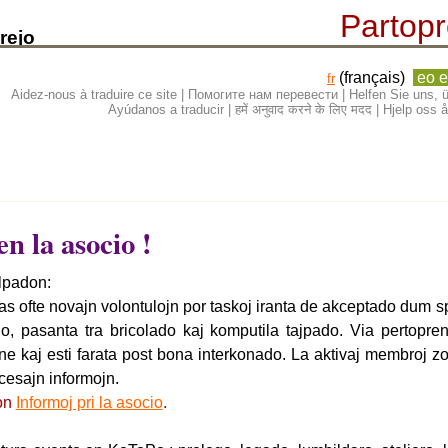
Partopr
rejo
(français)
eo e
fr
Aidez-nous à traduire ce site | Помогите нам перевести | Helfen Sie uns
Ayúdanos a traducir | हमें अनुवाद करने के लिए मदद | Hjelp os
n la asocio !
lpadon:
as ofte novajn volontulojn por taskoj iranta de akceptado dum s
o, pasanta tra bricolado kaj komputila tajpado. Via pertopre
 ne kaj esti farata post bona interkonado. La aktivaj membroj z
ecesajn informojn.
on
Informoj pri la asocio
.