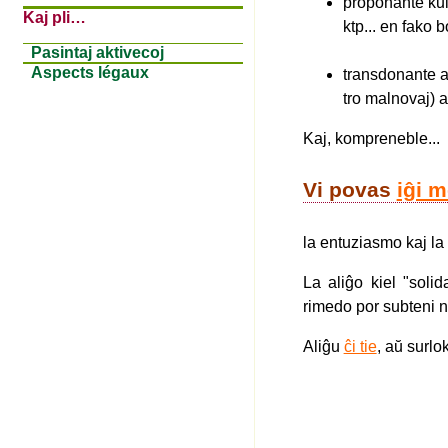
proponante kul
Kaj pli…
ktp... en fako 
Pasintaj aktivecoj
Aspects légaux
transdonante al
tro malnovaj) a
Kaj, kompreneble...
Vi povas
iĝi m
la entuziasmo kaj la
La aliĝo kiel "soli
rimedo por subteni n
Aliĝu
ĉi tie
, aŭ surl