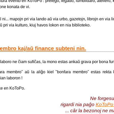
tura evento en KoToPo : prelego, legado, lumbildaro, ateliero, 
bone konata de vi.
 ni... mapojn pri via lando aŭ via urbo, gazetojn, librojn en via l
ŭ pri via kulturo, kiuj havos lokon en nia biblioteko.
embro kaj/aŭ finance subteni nin.
 laboro ne ĉiam sufiĉas, la mono estas ankaŭ grava por bona fu
dara membro" aŭ la aliĝo kiel "bonfara membro" estas rekta k
ian laboron !
oke en KoToPo.
Ne forges
rigardi nia paĝo
KoToPo 
... câr la bezonoj ne 