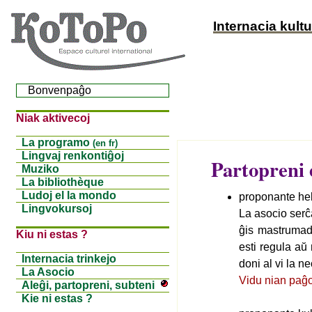
Internacia kultu
Bonvenpaĝo
Niak aktivecoj
La programo
(en fr)
Lingvaj renkontiĝoj
Partopreni e
Muziko
La bibliothèque
Ludoj el la mondo
proponante he
Lingvokursoj
La asocio serĉ
ĝis mastrumad
Kiu ni estas ?
esti regula aŭ
Internacia trinkejo
doni al vi la n
La Asocio
Vidu nian paĝ
Aleĝi, partopreni, subteni
Kie ni estas ?