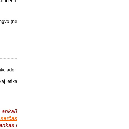
koncerto,
ingvo (ne
nkciado.
aj efika
u ankaŭ
serĉas
mankas !