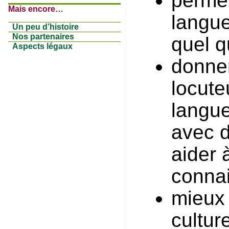
permet
Mais encore…
langue
Un peu d’histoire
Nos partenaires
quel q
Aspects légaux
donner
locute
langue
avec d
aider 
connai
mieux 
culture