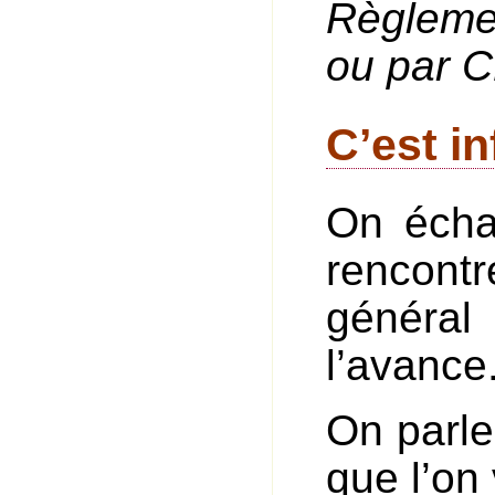
Règleme
ou par C
C’est i
On écha
rencontr
généra
l’avance
On parle
que l’on 