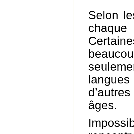
Selon le
chaque 
Certai
beauco
seulemen
langues 
d’autre
âges.
Impossi