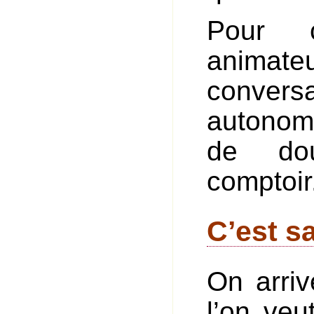
Pour c
animateu
conversa
autonom
de dou
comptoir
C’est s
On arriv
l’on veu