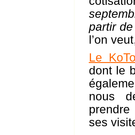
cotisat
septemb
partir d
l’on veu
Le KoTo
dont le 
égalemen
nous d
prendre
ses visit