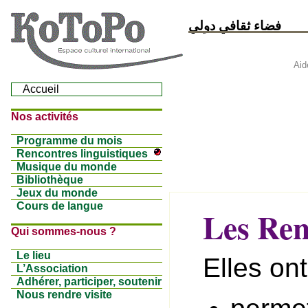
فضاء ثقافي دولي
Aid
Accueil
Nos activités
Programme du mois
Rencontres linguistiques
Musique du monde
Bibliothèque
Jeux du monde
Cours de langue
Les Ren
Qui sommes-nous ?
Le lieu
Elles on
L’Association
Adhérer, participer, soutenir
Nous rendre visite