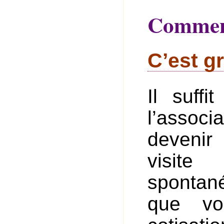
Comment
C’est gr
Il suff
l’assoc
devenir
visit
spontan
que vo