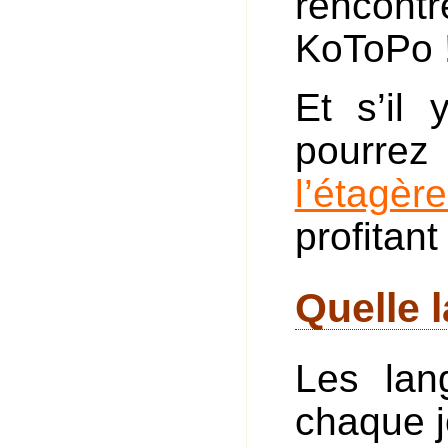
rencont
KoToPo 
Et s’il
pourrez
l’étagè
profitan
Quelle l
Les lan
chaque j